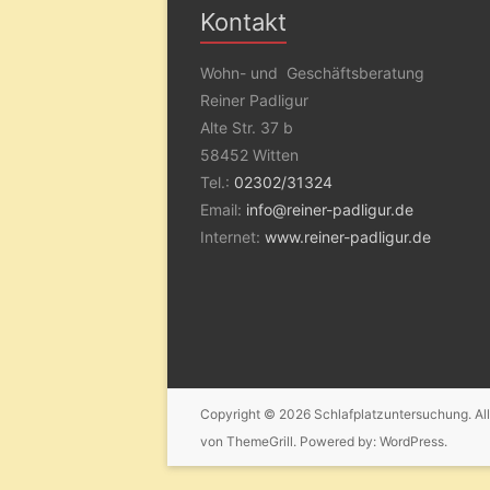
Kontakt
Wohn- und Geschäftsberatung
Reiner Padligur
Alte Str. 37 b
58452 Witten
Tel.:
02302/31324
Email:
info@reiner-padligur.de
Internet:
www.reiner-padligur.de
Copyright © 2026
Schlafplatzuntersuchung
. A
von ThemeGrill. Powered by:
WordPress
.