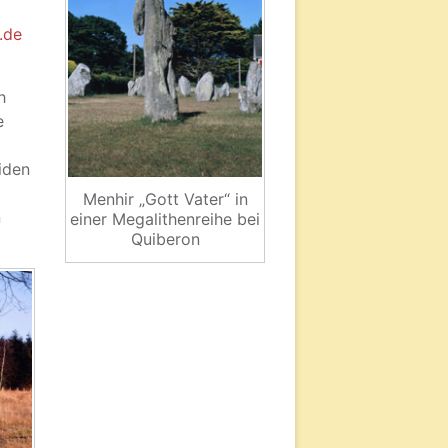
.de
h
e
iden
Menhir „Gott Vater“ in
n
einer Megalithenreihe bei
Quiberon