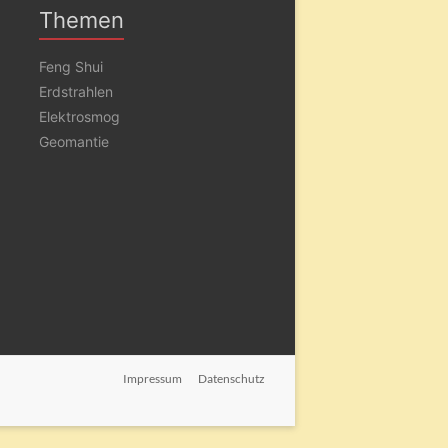
Themen
Feng Shui
Erdstrahlen
Elektrosmog
Geomantie
Impressum
Datenschutz