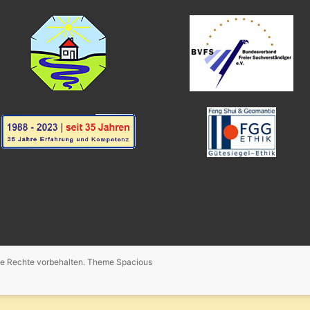
lle Rechte vorbehalten. Theme
Spacious