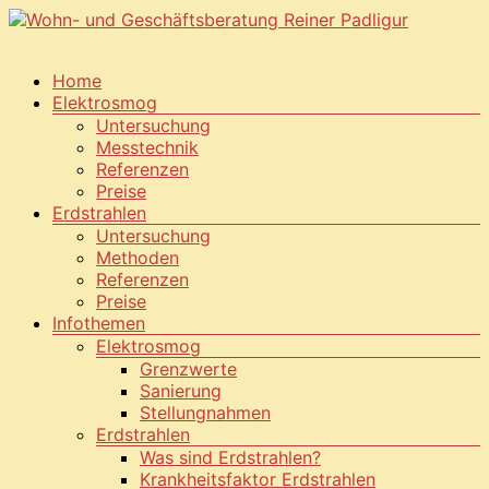
Schlafplatzuntersuchung
Menü
Home
Elektrosmog
Wohn-
Untersuchung
und
Messtechnik
Geschäftsberatung
Referenzen
Reiner
Preise
Padligur
Erdstrahlen
Untersuchung
Methoden
Referenzen
Preise
Infothemen
Elektrosmog
Grenzwerte
Sanierung
Stellungnahmen
Erdstrahlen
Was sind Erdstrahlen?
Krankheitsfaktor Erdstrahlen