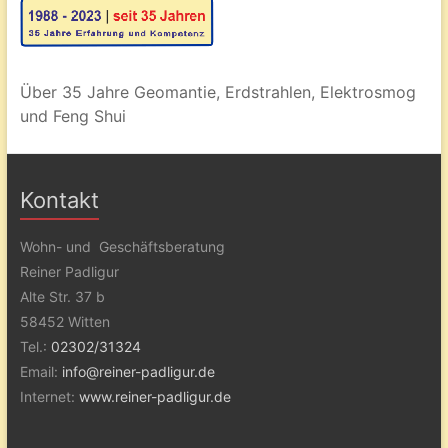
Über 35 Jahre Geomantie, Erdstrahlen, Elektrosmog
und Feng Shui
Kontakt
Wohn- und Geschäftsberatung
Reiner Padligur
Alte Str. 37 b
58452 Witten
Tel.:
02302/31324
Email:
info@reiner-padligur.de
Internet:
www.reiner-padligur.de